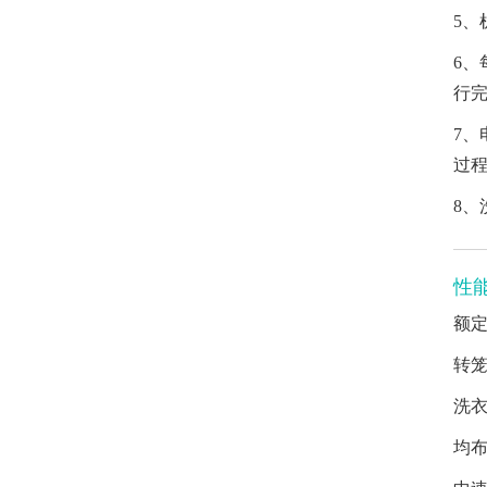
5
6
行
7
过程
8
性
额
转
洗衣
均布