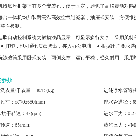
、机器底座框架下有多个安装孔，便于固定，避免了高脱震动对隔
、每台一体机均加装耐高温高效空气过滤器，抽屉式安装，方便维
完整性检测。
、电脑自动控制系统为触摸液晶显示，可显示多行文字，采用英特
可打印，也可通过U盘拷出，存入办公电脑。可根据用户要求选
、洗涤滚筒采用卧式安装，两侧支撑，运行平稳，经久耐用。采用
能参数
定洗衣量
/干衣量：
30/15
(kg)
进纯净水管通径：
笼
尺寸：φ770x650(mm)
排水管
通径：65
/烘干转速：37(rpm)
进水压力：0.2~0
转速：65(rpm)
蒸汽压力：-(MP