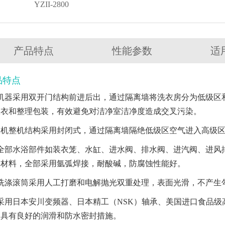
YZII-2800
产品特点
性能参数
适
品特点
、机器采用双开门结构前进后出，通过隔离墙将洗衣房分为低级区
取衣和整理包装，有效避免对洁净室洁净度造成交叉污染。
衣机整机结构采用封闭式，通过隔离墙隔绝低级区空气进入高级
全部水浴部件如装衣笼、水缸、进水阀、排水阀、进汽阀、进风排风
钢材料，全部采用氩弧焊接，耐酸碱，防腐蚀性能好。
、洗涤滚筒采用人工打磨和电解抛光双重处理，表面光滑，不产生
、采用日本安川变频器、日本精工（NSK）轴承、美国进口食品
，具有良好的润滑和防水密封措施。