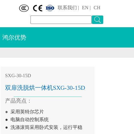
联系我们
|
EN |
CH
鸿尔优势
SXG-30-15D
双扉洗脱烘一体机S
XG-30-15D
产品亮点：
●
采用英特尔芯片
● 电脑
自动控制系统
●
洗涤滚筒采用卧式安装，运行平稳