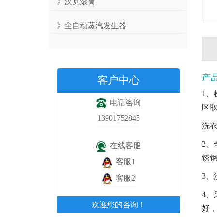
》汉克滚筒
》全自动蒸汽发生器
产
客户中心
1
电话咨询
区
13901752845
洗
2、
在线客服
锈
客服1
3
客服2
4
欢迎您的咨询！
好