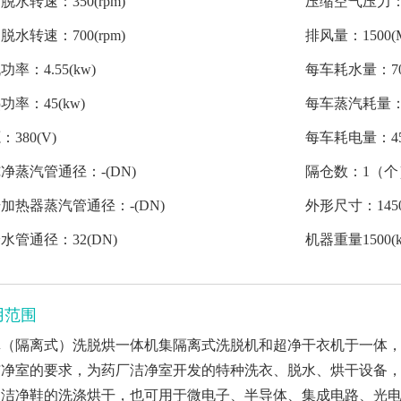
脱水转速：350(rpm)
压缩空气压力：0.4
脱水转速：700(rpm)
排风量：1500(M
功率：4.55(kw)
每车耗水量：700(
功率：45(kw)
每车蒸汽耗量：-(
：380(V)
每车耗电量：45(
净蒸汽管通径：-(DN)
隔仓数：1（个
加热器蒸汽管通径：-(DN)
外形尺寸：1450x
水管通径：32(DN)
机器重量1500(k
用范围
扉（隔离式）洗脱烘一体机集隔离式洗脱机和超净干衣机于一体，
洁净室的要求，为药厂洁净室开发的特种洗衣、脱水、烘干设备
、洁净鞋的洗涤烘干，也可用于微电子、半导体、集成电路、光