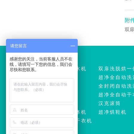
附
双扉
请您留言
产品中心
感谢您的关注，当前客服人员不在
线，请填写一下您的信息，我们会
全自动洗涤脱水机
双扉洗脱烘一
尽快和您联系。
全自动干衣机
超净全自动洗
自动熨平机
全封闭自动洗
全自动折叠机
超净全自动干
送布机
汉克滚筒
双扉洗脱烘一体机
超净烘鞋机
全封闭全自动干衣机