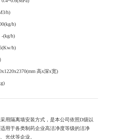
~0.6(MPa)
3/h)
kg/h)
kg/h)
Kw/h)
）
1220x2370(mm 高x深x宽)
g)
采用隔离墙安装方式，是本公司依照D级以
，适用于各类制药企业高洁净度等级的洁净
电、光伏等企业。