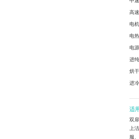
中速
高速
电机
电热
电源
进纯
烘干
进冷
适
双
上
服