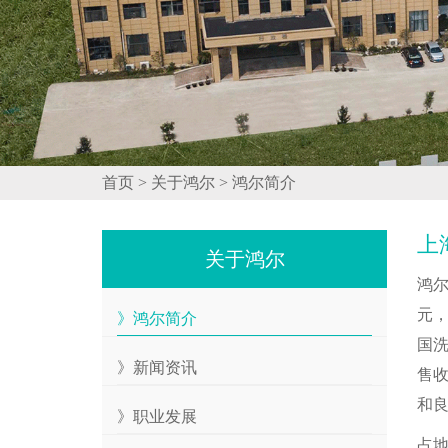
首页
>
关于鸿尔
>
鸿尔简介
上
关于鸿尔
鸿尔
元
》鸿尔简介
国洗
》新闻资讯
售
和
》职业发展
占地