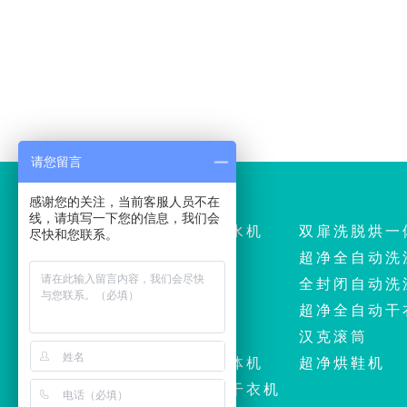
请您留言
产品中心
感谢您的关注，当前客服人员不在
线，请填写一下您的信息，我们会
全自动洗涤脱水机
双扉洗脱烘一
尽快和您联系。
全自动干衣机
超净全自动洗
自动熨平机
全封闭自动洗
全自动折叠机
超净全自动干
送布机
汉克滚筒
双扉洗脱烘一体机
超净烘鞋机
全封闭全自动干衣机