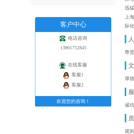
迅
上
客户中心
际
电话咨询
13901752845
尊贤
在线客服
客服1
厚德
客服2
欢迎您的咨询！
诚信
规则